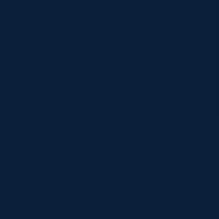
★
★
★
★