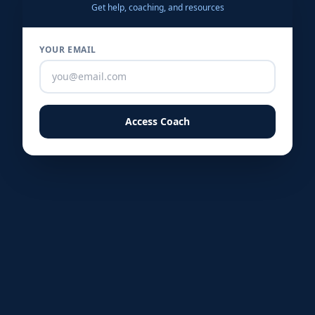
Get help, coaching, and resources
★
★
YOUR EMAIL
Access Coach